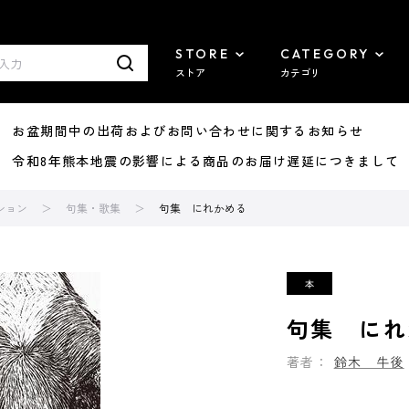
STORE
CATEGORY
ストア
カテゴリ
8/07 お盆期間中の出荷およびお問い合わせに関するお知らせ
7/29 令和8年熊本地震の影響による商品のお届け遅延につきまして
ション
句集・歌集
句集 にれかめる
句集 にれ
著者：
鈴木 牛後