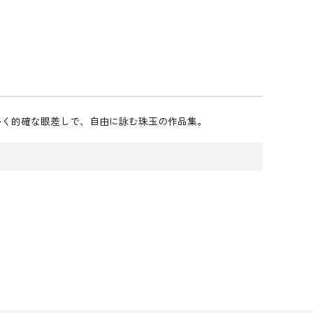
かく的確な眼差しで、自由に詠む珠玉の作品集。