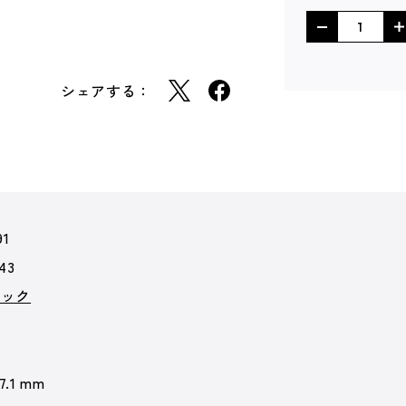
シェアする：
91
43
ムック
 7.1 mm