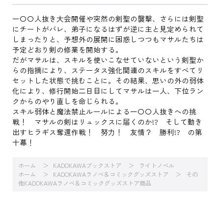
一〇〇人抜き大会開催や突然の剣聖の襲撃、さらには剣聖
にチートがバレ、弟子になるはずが逆に主と見定められて
しまったりと、予想外の展開に困惑しつつもマサルたちは
予定どおり剣の修業を開始する。
だがマサルは、スキルを使いこなせていないという剣聖か
らの指摘により、ステータス強化関連のスキルをすべてリ
セットした状態で挑むことに。その結果、思いの外の弱体
化により、修行開始二日目にしてマサルは一人、下位ラン
クからのやり直しを命じられる。
スキル弱体と魔法禁止ルールによる一〇〇人抜きへの挑
戦！ マサルの剣はリュックスに届くのか!? そして動き
出すヒラギス奪還作戦！ 努力！ 友情？ 勝利!? の第
十幕！
ホーム
KADOKAWAブックストア
ライトノベル
ホーム
KADOKAWAラノベ＆コミックグッズストア
その
他KADOKAWAラノベ＆コミックグッズストア商品