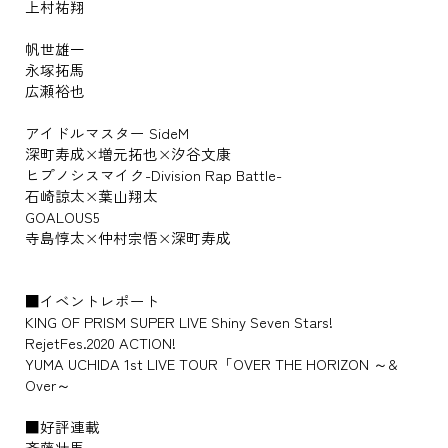
上村祐翔
帆世雄一
永塚拓馬
広瀬裕也
アイドルマスター SideM
深町寿成×増元拓也×汐谷文康
ヒプノシスマイク-Division Rap Battle-
石崎諒太×葉山翔太
GOALOUS5
寺島惇太×仲村宗悟×深町寿成
■イベントレポート
KING OF PRISM SUPER LIVE Shiny Seven Stars!
RejetFes.2020 ACTION!
YUMA UCHIDA 1st LIVE TOUR「OVER THE HORIZON ～&
Over～
■好評連載
斉藤壮馬