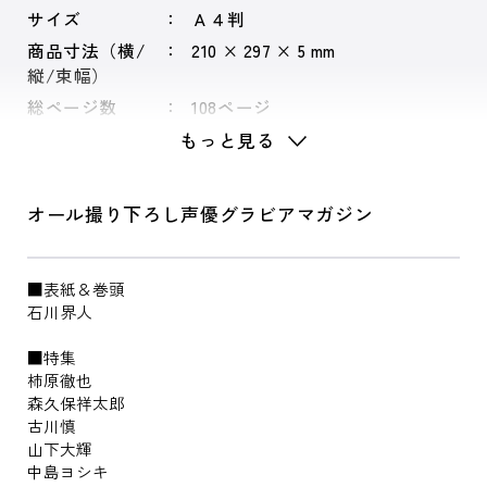
サイズ
Ａ４判
商品寸法（横/
210 × 297 × 5 mm
縦/束幅）
総ページ数
108ページ
もっと見る
オール撮り下ろし声優グラビアマガジン
■表紙＆巻頭
石川界人
■特集
柿原徹也
森久保祥太郎
古川慎
山下大輝
中島ヨシキ