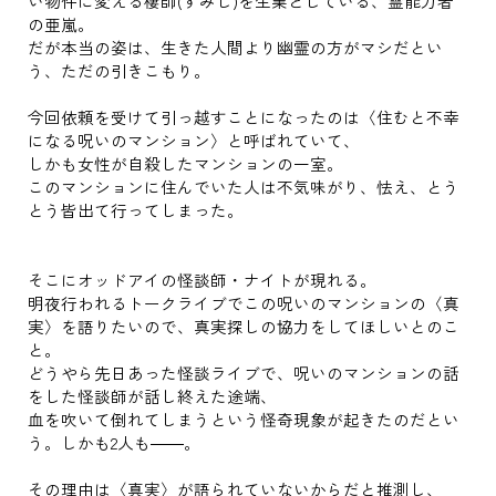
い物件に変える棲師(すみし)を生業としている、霊能力者
の亜嵐。
だが本当の姿は、生きた人間より幽霊の方がマシだとい
う、ただの引きこもり。
今回依頼を受けて引っ越すことになったのは〈住むと不幸
になる呪いのマンション〉と呼ばれていて、
しかも女性が自殺したマンションの一室。
このマンションに住んでいた人は不気味がり、怯え、とう
とう皆出て行ってしまった。
そこにオッドアイの怪談師・ナイトが現れる。
明夜行われるトークライブでこの呪いのマンションの〈真
実〉を語りたいので、真実探しの協力をしてほしいとのこ
と。
どうやら先日あった怪談ライブで、呪いのマンションの話
をした怪談師が話し終えた途端、
血を吹いて倒れてしまうという怪奇現象が起きたのだとい
う。しかも2人も――。
その理由は〈真実〉が語られていないからだと推測し、