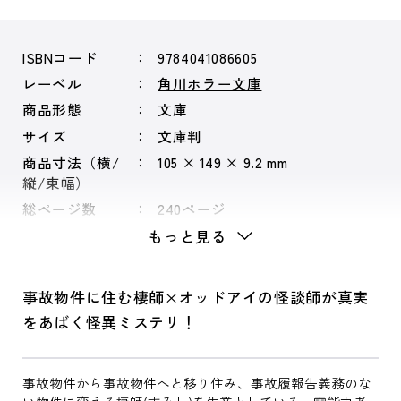
ISBNコード
9784041086605
レーベル
角川ホラー文庫
商品形態
文庫
サイズ
文庫判
商品寸法（横/
105 × 149 × 9.2 mm
縦/束幅）
総ページ数
240ページ
もっと見る
事故物件に住む棲師×オッドアイの怪談師が真実
をあばく怪異ミステリ！
事故物件から事故物件へと移り住み、事故履報告義務のな