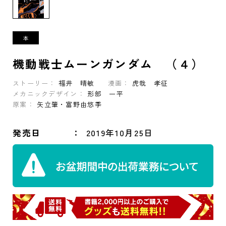
機動戦士ムーンガンダム （４）
ストーリー：
福井 晴敏
漫画：
虎哉 孝征
メカニックデザイン：
形部 一平
原案：
矢立肇・富野由悠季
発売日
2019年10月25日