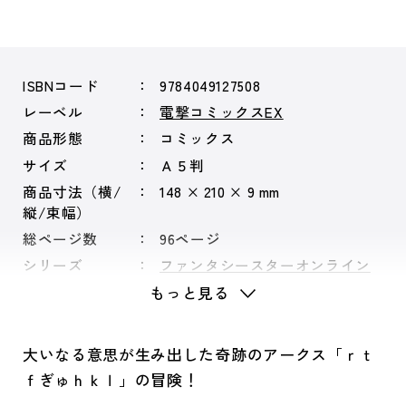
ISBNコード
9784049127508
レーベル
電撃コミックスEX
商品形態
コミックス
サイズ
Ａ５判
商品寸法（横/
148 × 210 × 9 mm
縦/束幅）
総ページ数
96ページ
シリーズ
ファンタシースターオンライン
もっと見る
大いなる意思が生み出した奇跡のアークス「ｒｔ
ｆぎゅｈｋｌ」の冒険！