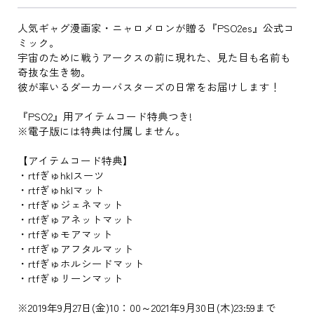
人気ギャグ漫画家・ニャロメロンが贈る『PSO2es』公式コ
ミック。
宇宙のために戦うアークスの前に現れた、見た目も名前も
奇抜な生き物。
彼が率いるダーカーバスターズの日常をお届けします！
『PSO2』用アイテムコード特典つき!
※電子版には特典は付属しません。
【アイテムコード特典】
・rtfぎゅhklスーツ
・rtfぎゅhklマット
・rtfぎゅジェネマット
・rtfぎゅアネットマット
・rtfぎゅモアマット
・rtfぎゅアフタルマット
・rtfぎゅホルシードマット
・rtfぎゅリーンマット
※2019年9月27日(金)10：00～2021年9月30日(木)23:59まで