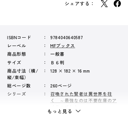
シェアする：
ISBNコード
9784040640587
レーベル
MFブックス
商品形態
一般書
サイズ
Ｂ６判
商品寸法（横/
128 × 182 × 16 mm
縦/束幅）
総ページ数
260ページ
シリーズ
召喚された賢者は異世界を往
く ～最強なのは不要在庫のア
イテムでした～
もっと見る