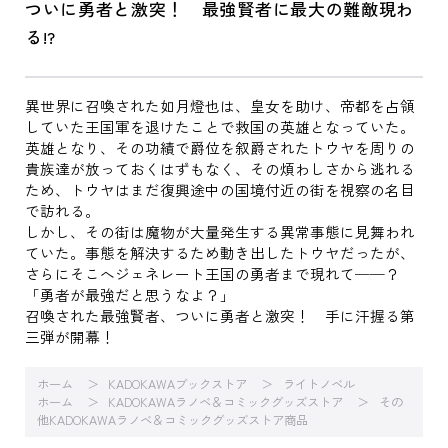
ついに勇者と激突！ 最強賢者に最大の難敵現わ
る!?
異世界に召喚された如月燈也は、皇女を助け、帝都を占領
していた王国軍を退けたことで救国の英雄となっていた。
英雄となり、その功績で爵位を叙爵されたトウヤを周りの
貴族達が放っておくはずもなく、その煩わしさから逃れる
ため、トウヤはまだ復興途中の国境付近の街を視察の名目
で訪れる。
しかし、その街は魔物が大量発生する異常事態に見舞われ
ていた。事態を解決するため動き出したトウヤだったが、
さらにそこへジェネレート王国の勇者まで現れて──？
「勇者が最強だと思うなよ？」
召喚された最強賢者、ついに勇者と激突！ 手に汗握る第
三弾が開幕！
ホーム
KADOKAWAブックストア
ライトノベル
ホーム
KADOKAWAラノベ＆コミックグッズストア
その
他KADOKAWAラノベ＆コミックグッズストア商品