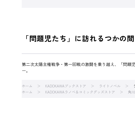
「問題児たち」に訪れるつかの間
第二次太陽主権戦争・第一回戦の激闘を乗り越え、「問題
ー。
ホーム
KADOKAWAブックストア
ライトノベル
ホーム
KADOKAWAラノベ＆コミックグッズストア
角川