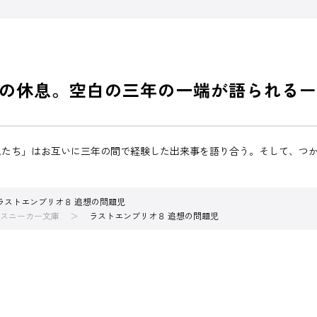
の休息。空白の三年の一端が語られるー
児たち」はお互いに三年の間で経験した出来事を語り合う。そして、つ
ラストエンブリオ８ 追想の問題児
スニーカー文庫
ラストエンブリオ８ 追想の問題児