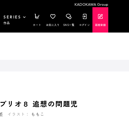
KADOKAWA Group
SERIES
作品
カート
お気に入り
SNS一覧
ログイン
新規登録
ブリオ８ 追想の問題児
郎
イラスト：
ももこ