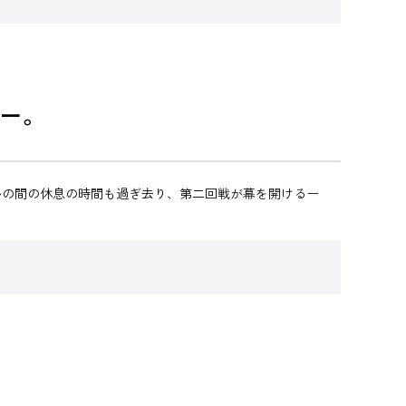
ー。
かの間の休息の時間も過ぎ去り、第二回戦が幕を開けるー