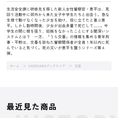
生活安全課に研修先を移した新人女性警察官・恵平は、見
回り活動中に郊外から来た女子中学生たちと出会う。急な
生理で動けなくなった少女を助け、役に立てたと喜ぶ恵
平。しかし数時間後、少女が出血多量で死亡して……。中
学生の間に根を張り、妊娠をなかったことにする闇深いシ
ステムとは？ 一方、「うら交番」の情報を集める青年刑
事・平野は、交番を訪ねた警察関係者が全員１年以内に死
んでいると気づく。死の災いが恵平を襲うシリーズ第４
弾。
ホーム
KADOKAWAブックストア
文芸
最近見た商品