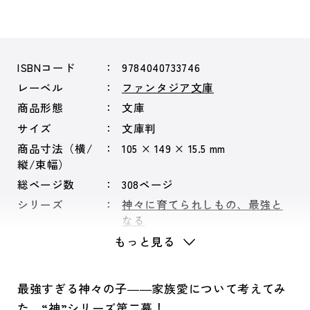
ISBNコード
9784040733746
レーベル
ファンタジア文庫
商品形態
文庫
サイズ
文庫判
商品寸法（横/
105 × 149 × 15.5 mm
縦/束幅）
総ページ数
308ページ
シリーズ
神々に育てられしもの、最強と
なる
もっと見る
最強すぎる神々の子――家族愛について考えてみ
た。“神”シリーズ第二幕！