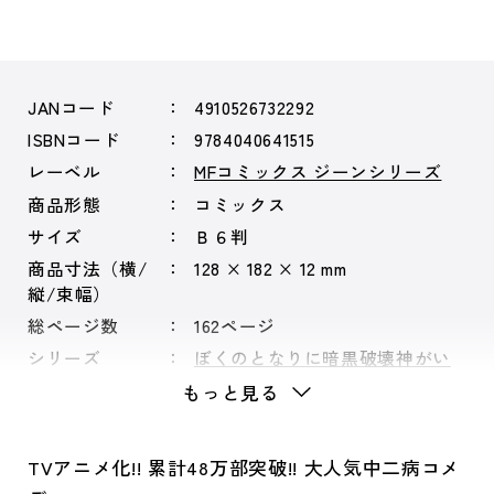
JANコード
4910526732292
ISBNコード
9784040641515
レーベル
MFコミックス ジーンシリーズ
商品形態
コミックス
サイズ
Ｂ６判
商品寸法（横/
128 × 182 × 12 mm
縦/束幅）
総ページ数
162ページ
シリーズ
ぼくのとなりに暗黒破壊神がい
ます。
もっと見る
TVアニメ化!! 累計48万部突破!! 大人気中二病コメ