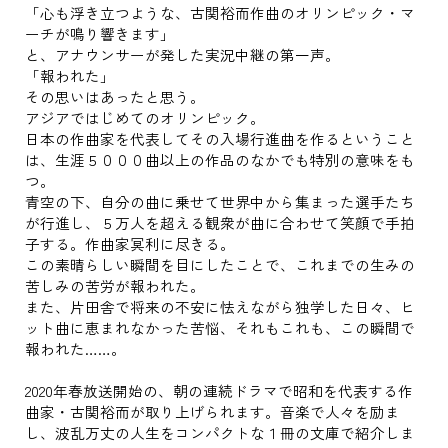
「心も浮き立つような、古関裕而作曲のオリンピック・マ
ーチが鳴り響きます」
と、アナウンサーが発した実況中継の第一声。
「報われた」
その思いはあったと思う。
アジアではじめてのオリンピック。
日本の作曲家を代表してその入場行進曲を作るということ
は、生涯５０００曲以上の作品のなかでも特別の意味をも
つ。
青空の下、自分の曲に乗せて世界中から集まった選手たち
が行進し、５万人を超える観衆が曲に合わせて笑顔で手拍
子する。作曲家冥利に尽きる。
この素晴らしい瞬間を目にしたことで、これまでの生みの
苦しみの苦労が報われた。
また、片田舎で将来の不安に怯えながら独学した日々、ヒ
ット曲に恵まれなかった苦悩、それもこれも、この瞬間で
報われた……。
2020年春放送開始の、朝の連続ドラマで昭和を代表する作
曲家・古関裕而が取り上げられます。音楽で人々を励ま
し、波乱万丈の人生をコンパクトな１冊の文庫で紹介しま