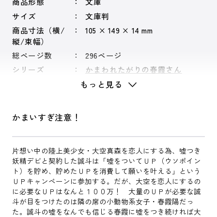
商品形態
文庫
サイズ
文庫判
商品寸法（横/
105 × 149 × 14 mm
縦/束幅）
総ページ数
296ページ
シリーズ
かまわれたがりの春霞さん
もっと見る
かまいすぎ注意！
片想い中の陸上美少女・大空真森を恋人にする為、嘘つき
妖精デビと契約した誠斗は「嘘をついてＵＰ（ウソポイン
ト）を貯め、貯めたＵＰを消費して願いを叶える」という
ＵＰキャンペーンに参加する。だが、大空を恋人にするの
に必要なＵＰはなんと１００万！ 大量のＵＰが必要な誠
斗が目をつけたのは隣の席の小動物系女子・春霞陽だっ
た。誠斗の嘘をなんでも信じる春霞に嘘をつき続ければ大