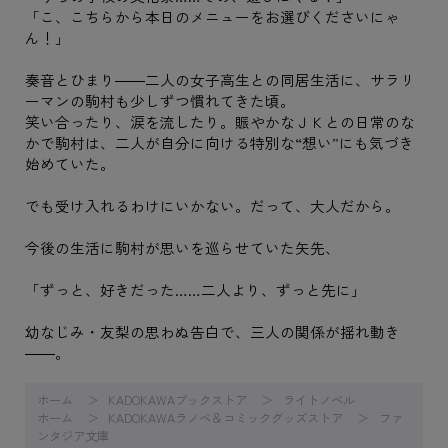
「こ、こちらから本日のメニューをお選びくださいにゃ
ん！」
奏音とひまり――二人の女子高生との同居生活に、サラリ
ーマンの駒村も少しずつ慣れてきた頃。
笑い合ったり、涙を流したり。賑やかなＪＫとの日常のな
かで駒村は、二人が自分に向ける特別な“想い”にも気づき
始めていた。
でも受け入れるわけにいかない。だって、大人だから。
今後の生活に駒村が思いを巡らせていた矢先、
「ずっと、好きだった……二人より、ずっと先に」
幼なじみ・友梨の思わぬ告白で、三人の関係が揺れ動き
――。
ホーム
KADOKAWAブックストア
ライトノベル
ホーム
KADOKAWAラノベ＆コミックグッズストア
ファ
ンタジア文庫