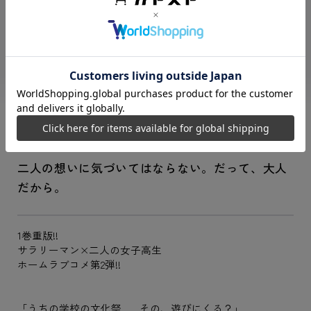
商品形態
文庫
サイズ
文庫判
商品寸法（横/
105 × 149 × 16 mm
縦/束幅）
総ページ数
324ページ
シリーズ
1LDK、そして2JK。
もっと見る
二人の想いに気づいてはならない。だって、大人
だから。
1巻重版!!
サラリーマン×二人の女子高生
ホームラブコメ第2弾!!
「うちの学校の文化祭……その、遊びにくる？」