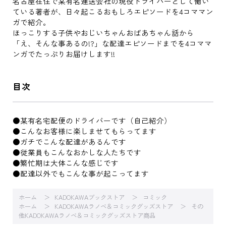
名古屋在住で某有名運送会社の現役ドライバーとして働い
ている著者が、日々起こるおもしろエピソードを4コママン
ガで紹介。
ほっこりする子供やおじいちゃんおばあちゃん話から
「え、そんな事あるの!?」な配達エピソードまでを4コママ
ンガでたっぷりお届けします!!
目次
●某有名宅配便のドライバーです（自己紹介）
●こんなお客様に楽しませてもらってます
●ガチでこんな配達があるんです
●従業員もこんなおかしな人たちです
●繁忙期は大体こんな感じです
●配達以外でもこんな事が起こってます
ホーム
KADOKAWAブックストア
コミック
ホーム
KADOKAWAラノベ＆コミックグッズストア
その
他KADOKAWAラノベ＆コミックグッズストア商品