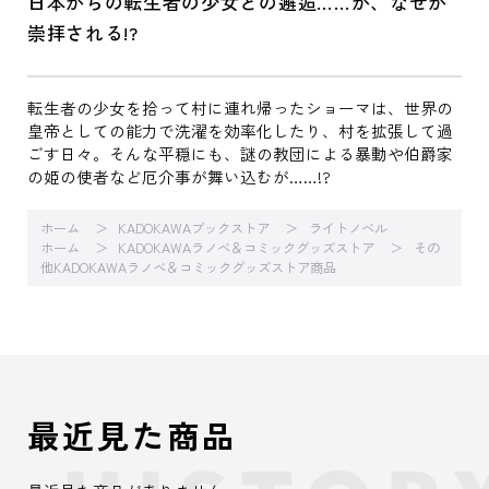
日本からの転生者の少女との邂逅……が、なぜか
崇拝される!?
転生者の少女を拾って村に連れ帰ったショーマは、世界の
皇帝としての能力で洗濯を効率化したり、村を拡張して過
ごす日々。そんな平穏にも、謎の教団による暴動や伯爵家
の姫の使者など厄介事が舞い込むが……!?
ホーム
KADOKAWAブックストア
ライトノベル
ホーム
KADOKAWAラノベ＆コミックグッズストア
その
他KADOKAWAラノベ＆コミックグッズストア商品
最近見た商品