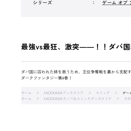
シリーズ
ゲーム オブ 
最強vs最狂、激突――！！ダバ
ダバ国に囚われた姉を救うため、王位争奪戦を裏から支配す
ダークファンタジー第4巻！
ホーム
KADOKAWAブックストア
コミック
ゲー
ホーム
KADOKAWAラノベ＆コミックグッズストア
その