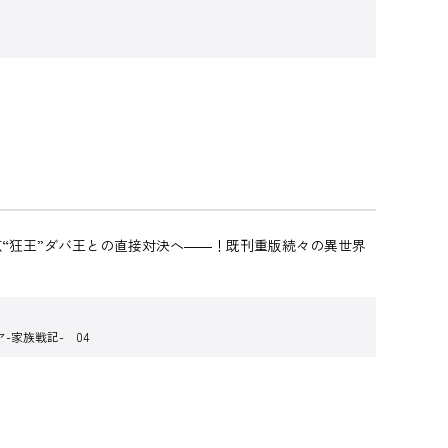
“狂王”ダバ王との直接対決へ――！既刊重版続々の異世界
-家族戦記- 04