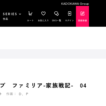
KADOKAWA Group
SERIES
作品
カート
お気に入り
SNS一覧
ログイン
新規登録
ブ ファミリア-家族戦記- 04
ト
作画：
Ｄ．Ｐ