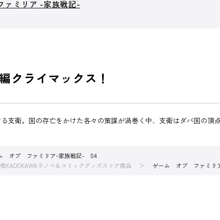
ファミリア -家族戦記-
国編クライマックス！
る支衛。国の存亡をかけた各々の策謀が渦巻く中、支衛はダバ国の頂点
ム オブ ファミリア-家族戦記- 04
他KADOKAWAラノベ＆コミックグッズストア商品
ゲーム オブ ファミリア