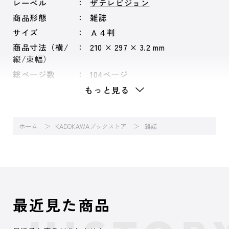
レーベル
ザテレビジョン
商品形態
雑誌
サイズ
Ａ４判
商品寸法（横/
210 × 297 × 3.2 mm
縦/束幅）
総ページ数
104ページ
もっと見る
ホーム
KADOKAWAブックストア
雑誌
最近見た商品