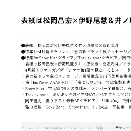
表紙は松岡昌宏×伊野尾慧＆井ノ
●表紙＝松岡昌宏×伊野尾慧＆井ノ原快彦×宮近海斗
●特集1＝4月新ドラマンガ／春の新ドラマ主役メッセージ／
●特集2＝Snow Manグラビア／Travis Japanグラビア
・表紙は松岡昌宏×伊野尾慧＆井ノ原快彦×宮近海斗／ドラ
・4月新ドラマンガ／新ドラマの第1話の見どころとストー
・春の新ドラマ主役メッセージ／齋藤飛鳥＆山下美月＆梅
・嵐 This Week ARASHOT／「嵐にしやがれ」では
・Snow Man 古民家で9人の春休み／メンバー全員集合。
・Travis Japan あいあい全21ペアSHOT／ペアごとに
・岡田健史 撮り下ろし最新SPグラビア／「MIU404」で
・強力連載／Sexy Zone、Snow Man、中川大志、平祐奈 
ホーム
KADOKAWAブックストア
雑誌
ザテレビ