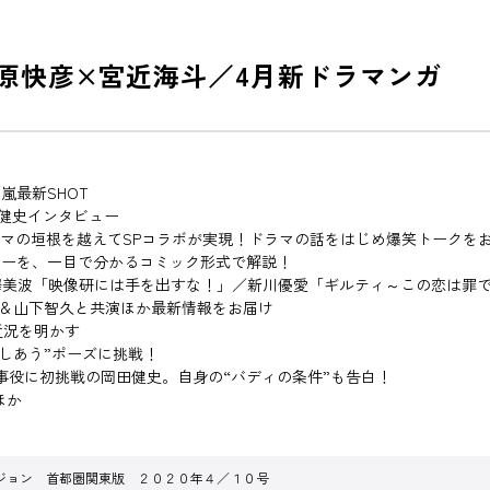
原快彦×宮近海斗／4月新ドラマンガ
嵐最新SHOT
／岡田健史インタビュー
マの垣根を越えてSPコラボが実現！ドラマの話をはじめ爆笑トークを
リーを、一目で分かるコミック形式で解説！
澤美波「映像研には手を出すな！」／新川優愛「ギルティ～この恋は罪
亀梨和也＆山下智久と共演ほか最新情報をお届け
近況を明かす
“〇〇しあう”ポーズに挑戦！
刑事役に初挑戦の岡田健史。自身の“バディの条件”も告白！
ほか
ジョン 首都圏関東版 ２０２０年４／１０号