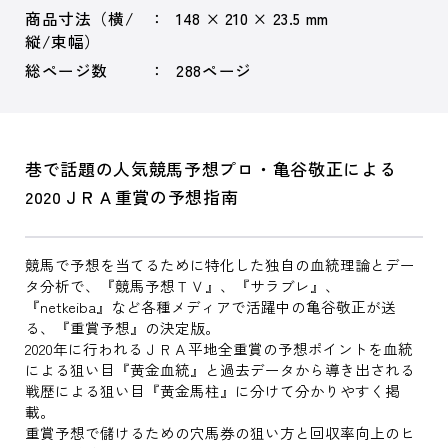
商品寸法（横/
148 × 210 × 23.5 mm
縦/束幅）
総ページ数
288ページ
巷で話題の人気競馬予想プロ・亀谷敬正による
2020ＪＲＡ重賞の予想指南
競馬で予想を当てるために特化した独自の血統理論とデー
タ分析で、『競馬予想ＴＶ』、『サラブレ』、
『netkeiba』など各種メディアで活躍中の亀谷敬正が送
る、『重賞予想』の決定版。
2020年に行われるＪＲＡ平地全重賞の予想ポイントを血統
による狙い目『黄金血統』と過去データから導き出される
戦歴による狙い目『黄金馬柱』に分けて分かりやすく掲
載。
重賞予想で儲けるための穴馬券の狙い方と回収率向上のヒ