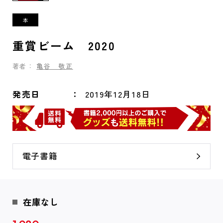
重賞ビーム 2020
著者：
亀谷 敬正
発売日
2019年12月18日
電子書籍
在庫なし