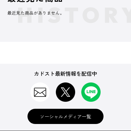
最近見た商品がありません。
カドスト最新情報を配信中
ソーシャルメディア一覧