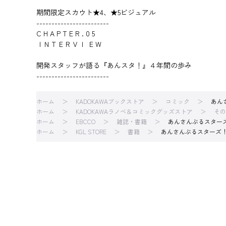
期間限定スカウト★4、★5ビジュアル
------------------------
C H A P T E R . 0 5
ＩＮＴＥＲＶＩ ＥＷ
開発スタッフが語る『あんスタ！』４年間の歩み
------------------------
ホーム
KADOKAWAブックストア
コミック
あん
ホーム
KADOKAWAラノベ＆コミックグッズストア
その
ホーム
EBCCO
雑誌・書籍
あんさんぶるスターズ
ホーム
KGL STORE
書籍
あんさんぶるスターズ！