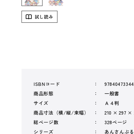
試し読み
ISBNコード
97840473344
商品形態
一般書
サイズ
Ａ４判
商品寸法（横/縦/束幅）
210 × 297 ×
総ページ数
328ページ
シリーズ
あんさんぶ