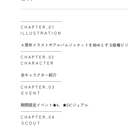
------------------------
C H A P T E R . 0 1
I L L U S T R A T I O N
４周年イラストやアルバムジャケットを始めとする版権ビ
------------------------
C H A P T E R . 0 2
C H A R A C T E R
全キャラクター紹介
------------------------
C H A P T E R . 0 3
ＥＶＥＮＴ
期間限定イベント★4、★5ビジュアル
------------------------
C H A P T E R . 0 4
ＳＣＯＵＴ