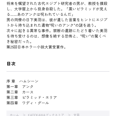
将来を嘱望された古代エジプト研究者の男が、教授を撲殺
し、大学屋上から投身自殺した。「黒いピラミッドが見え
る……あのアンクは呪われているんだ」
男の同僚の日下美羽は、彼が遺した言葉をヒントにエジプ
トから持ち込まれた遺物"呪いのアンク"の謎を追う。
次々に起きる異常な事件。禁断の遺跡にたどり着いた美羽
を待ち受けるのは、想像を絶する恐怖と、"呪い"の驚くべ
き秘密だった。
第25回日本ホラー小説大賞受賞作。
目次
序 章 ハムシーン
第一章 アンク
第二章 カース
第三章 ピラミッド・エリア
第四章 ワディ・グール
ホーム
KADOKAWAブックストア
文芸