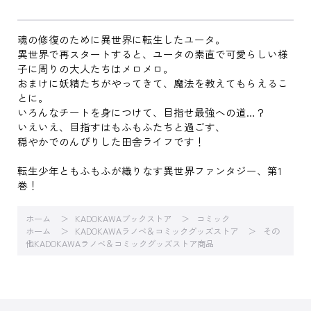
魂の修復のために異世界に転生したユータ。
異世界で再スタートすると、ユータの素直で可愛らしい様
子に周りの大人たちはメロメロ。
おまけに妖精たちがやってきて、魔法を教えてもらえるこ
とに。
いろんなチートを身につけて、目指せ最強への道…？
いえいえ、目指すはもふもふたちと過ごす、
穏やかでのんびりした田舎ライフです！
転生少年ともふもふが織りなす異世界ファンタジー、第1
巻！
ホーム
KADOKAWAブックストア
コミック
ホーム
KADOKAWAラノベ＆コミックグッズストア
その
他KADOKAWAラノベ＆コミックグッズストア商品