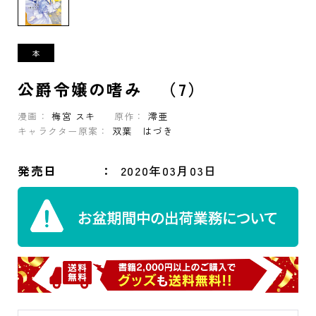
公爵令嬢の嗜み （7）
漫画：
梅宮 スキ
原作：
澪亜
キャラクター原案：
双葉 はづき
発売日
2020年03月03日