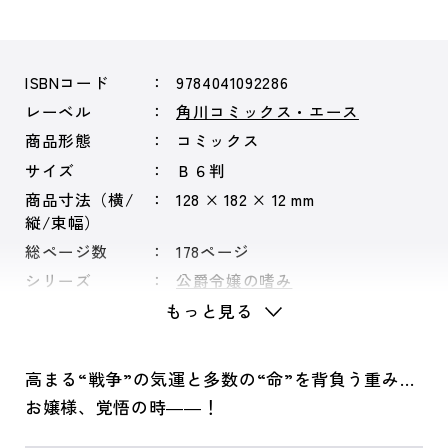
ISBNコード
9784041092286
レーベル
角川コミックス・エース
商品形態
コミックス
サイズ
Ｂ６判
商品寸法（横/
128 × 182 × 12 mm
縦/束幅）
総ページ数
178ページ
シリーズ
公爵令嬢の嗜み
もっと見る
高まる“戦争”の気運と多数の“命”を背負う重み…
お嬢様、覚悟の時――！