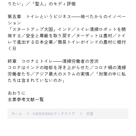
りたい」／「聖人」のモディ評価
第五章 トイレというビジネス――地べたからのイノベー
ション
「スタートアップ大国」インド／トイレ清掃ロボットを開
発する／安全と尊厳を取り戻す／ターゲットは農村／トイ
レで進出する日本企業／簡易トイレがインドの農村に根付
く日
終章 コロナとトイレ――清掃労働者の苦渋
コロナはインドの暗部を浮き上がらせた／コロナ禍の清掃
労働者たち／アジア最大のスラムの実情／「対策の中に私
たちは含まれていないのか」
おわりに
主要参考文献一覧
ホーム
KADOKAWAブックストア
文芸