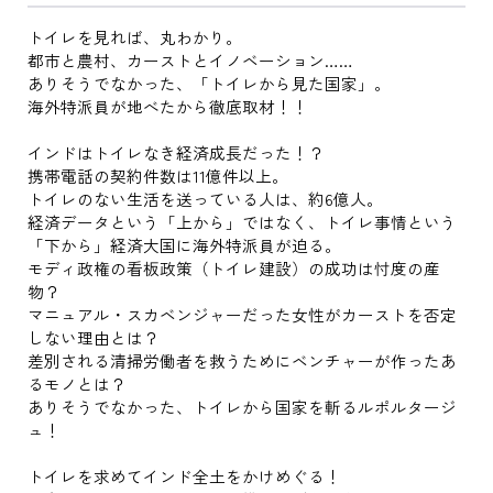
トイレを見れば、丸わかり。
都市と農村、カーストとイノベーション……
ありそうでなかった、「トイレから見た国家」。
海外特派員が地べたから徹底取材！！
インドはトイレなき経済成長だった！？
携帯電話の契約件数は11億件以上。
トイレのない生活を送っている人は、約6億人。
経済データという「上から」ではなく、トイレ事情という
「下から」経済大国に海外特派員が迫る。
モディ政権の看板政策（トイレ建設）の成功は忖度の産
物？
マニュアル・スカベンジャーだった女性がカーストを否定
しない理由とは？
差別される清掃労働者を救うためにベンチャーが作ったあ
るモノとは？
ありそうでなかった、トイレから国家を斬るルポルタージ
ュ！
トイレを求めてインド全土をかけめぐる！