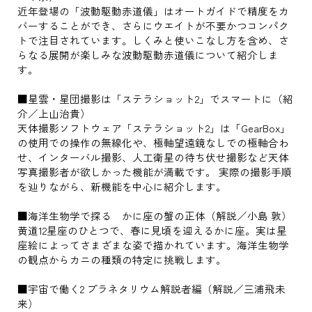
近年登場の「波動駆動赤道儀」はオートガイドで精度をカ
バーすることができ、さらにウエイトが不要かつコンパク
トで注目されています。しくみと使いこなし方を含め、さ
らなる展開が楽しみな波動駆動赤道儀について紹介しま
す。
■星雲・星団撮影は「ステラショット2」でスマートに（紹
介／上山治貴）
天体撮影ソフトウェア「ステラショット2」は「GearBox」
の使用での操作の無線化や、極軸望遠鏡なしでの極軸合わ
せ、インターバル撮影、人工衛星の待ち伏せ撮影など天体
写真撮影者が欲しかった機能が満載です。 実際の撮影手順
を辿りながら、新機能を中心に紹介します。
■海洋生物学で探る かに座の蟹の正体（解説／小島 敦）
黄道12星座のひとつで、春に見頃を迎えるかに座。実は星
座絵によってさまざまな姿で描かれています。海洋生物学
の観点からカニの種類の特定に挑戦します。
■宇宙で働く2 プラネタリウム解説者編（解説／三浦飛未
来）