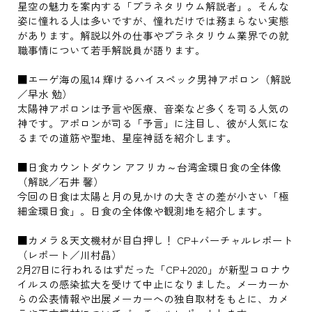
星空の魅力を案内する「プラネタリウム解説者」。そんな
姿に憧れる人は多いですが、憧れだけでは務まらない実態
があります。解説以外の仕事やプラネタリウム業界での就
職事情について若手解説員が語ります。
■エーゲ海の風14 輝けるハイスペック男神アポロン（解説
／早水 勉）
太陽神アポロンは予言や医療、音楽など多くを司る人気の
神です。アポロンが司る「予言」に注目し、彼が人気にな
るまでの道筋や聖地、星座神話を紹介します。
■日食カウントダウン アフリカ～台湾金環日食の全体像
（解説／石井 馨）
今回の日食は太陽と月の見かけの大きさの差が小さい「極
細金環日食」。日食の全体像や観測地を紹介します。
■カメラ＆天文機材が目白押し！ CP+バーチャルレポート
（レポート／川村晶）
2月27日に行われるはずだった「CP+2020」が新型コロナウ
イルスの感染拡大を受けて中止になりました。メーカーか
らの公表情報や出展メーカーへの独自取材をもとに、カメ