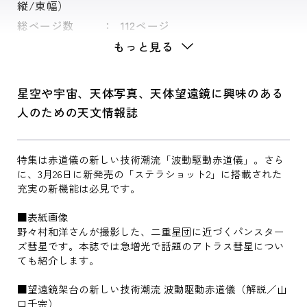
縦/束幅）
総ページ数
112ページ
もっと見る
星空や宇宙、天体写真、天体望遠鏡に興味のある
人のための天文情報誌
特集は赤道儀の新しい技術潮流「波動駆動赤道儀」。さら
に、3月26日に新発売の「ステラショット2」に搭載された
充実の新機能は必見です。
■表紙画像
野々村和洋さんが撮影した、二重星団に近づくパンスター
ズ彗星です。本誌では急増光で話題のアトラス彗星につい
ても紹介します。
■望遠鏡架台の新しい技術潮流 波動駆動赤道儀（解説／山
口千宗）