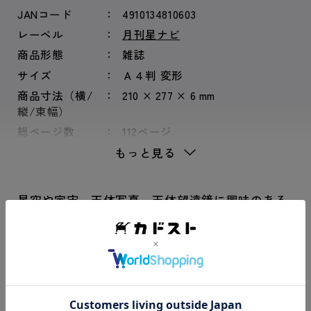
JANコード
4910134810603
レーベル
月刊星ナビ
商品形態
雑誌
サイズ
Ａ４判 変形
商品寸法（横/
210 × 277 × 6 mm
縦/束幅）
総ページ数
112ページ
もっと見る
星空や宇宙、天体写真、天体望遠鏡に興味のある
人のための天文情報誌
特集は「アトラス彗星」。急増光から一転、分裂した彗星
のシナリオに迫ります。さらに、「360万円でEKBO発見」
では、研究者がアマチュアの機材を用いて、太陽系外縁天
体の謎に挑みます。