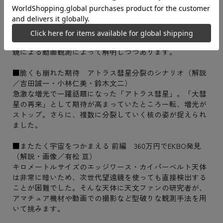
■表紙画像
有松 亘さんによる「太陽系果ての小天体」です。かつて大
型望遠鏡でも観測不可能だった遠方の小天体が、小型望遠
鏡による動画観測によって解明しつつあります。
■脆くも崩れた期待 アトラス彗星分裂のシナリオ（解説
／吉田誠一・小林仁美・鈴木文二）
急激な増光で一躍話題になった「アトラス彗星」。「大彗
星の再来」として期待が高まっていたところ一転、増光が
ストップ。さらに、複数に分裂していく核の姿が捉えられ
ました。
■またたく宇宙をつかまえる 前編 360万円でEKBO発見
（解説・画像／有松 亘）
キロメートルサイズのエッジワース・カイパーベルト天体
は非常に暗いため、次世代望遠鏡を使っても直接検出する
ことが困難でした。そんな天体に天文ファンの研究者が、
アマチュア機材や動画での撮影など型破りな観測手法を用
いて挑みます。