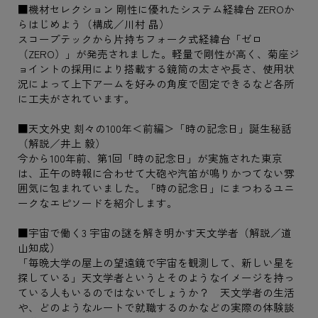
■機材セレクション 剛性に優れたシステム経緯台 ZEROか
らはじめよう（構成／川村 晶）
スコープテックから片持ちフォーク式経緯台「ゼロ
（ZERO）」が発売されました。軽量で剛性が高く、菊座ジ
ョイントの採用により搭載する鏡筒の太さや長さ、使用状
況によって上下アームを好みの角度で固定できるなど各所
に工夫がされています。
■天文外史 刻々の100年＜前編＞「時の記念日」誕生秘話
（解説／井上 毅）
今から100年前、第1回「時の記念日」が実施された東京
は、正午の時報に合わせて大砲や汽笛が鳴りかつてない雰
囲気に包まれていました。「時の記念日」にまつわるユニ
ークなエピソードを紹介します。
■宇宙で働く3 宇宙の謎を解き明かす天文学者（解説／道
山知成）
「毎晩大学の屋上の望遠鏡で宇宙を観測して、新しい星を
探している」天文学者というとそのようなイメージを持っ
ている人もいるのではないでしょうか？ 天文学者の生活
や、どのようなルートで就職するのかなどの実際の体験談