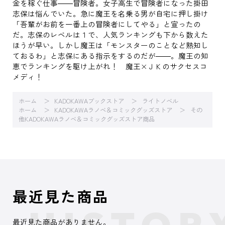
金を稼ぐ仕事――冒険者。女子高生で冒険者になった掛田
志保は悩んでいた。急に魔王を名乗る男が自宅に押し掛け
「吾輩がお前を一番上の冒険者にしてやる」と宣ったの
だ。志保のレベルは１で、人気ランキングも下から数えた
ほうが早い。しかし魔王は「モンスターのことなど熟知し
ておるわ」と志保にある指示をするのだが――。魔王の知
恵でランキングを駆け上がれ！ 魔王×ＪＫのサクセスコ
メディ！
ホーム
KADOKAWAブックストア
ライトノベル
ホーム
KADOKAWAラノベ＆コミックグッズストア
その
他KADOKAWAラノベ＆コミックグッズストア商品
最近見た商品
最近見た商品がありません。