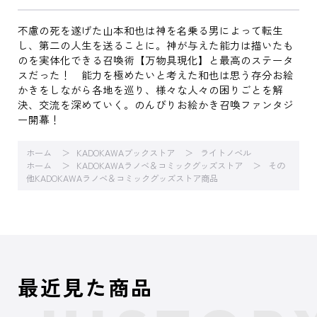
不慮の死を遂げた山本和也は神を名乗る男によって転生
し、第二の人生を送ることに。神が与えた能力は描いたも
のを実体化できる召喚術【万物具現化】と最高のステータ
スだった！ 能力を極めたいと考えた和也は思う存分お絵
かきをしながら各地を巡り、様々な人々の困りごとを解
決、交流を深めていく。のんびりお絵かき召喚ファンタジ
ー開幕！
ホーム
KADOKAWAブックストア
ライトノベル
ホーム
KADOKAWAラノベ＆コミックグッズストア
その
他KADOKAWAラノベ＆コミックグッズストア商品
最近見た商品