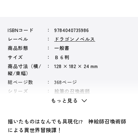
ISBNコード
9784040735986
レーベル
ドラゴンノベルス
商品形態
一般書
サイズ
Ｂ６判
商品寸法（横/
128 × 182 × 24 mm
縦/束幅）
総ページ数
368ページ
シリーズ
絵筆の召喚術師
もっと見る
描いたものはなんでも具現化!? 神絵師召喚術師
による異世界冒険譚！