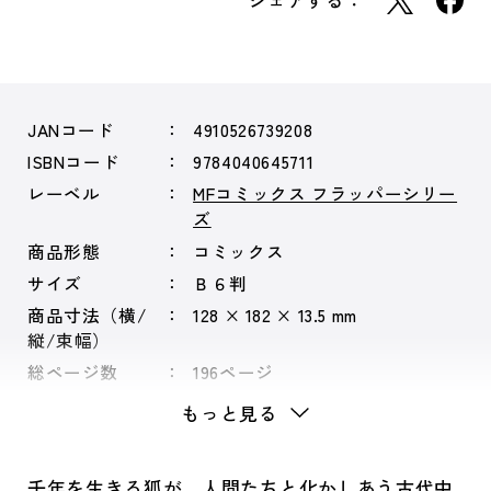
シェアする：
JANコード
4910526739208
ISBNコード
9784040645711
レーベル
MFコミックス フラッパーシリー
ズ
商品形態
コミックス
サイズ
Ｂ６判
商品寸法（横/
128 × 182 × 13.5 mm
縦/束幅）
総ページ数
196ページ
シリーズ
千年狐
もっと見る
千年を生きる狐が、人間たちと化かしあう古代中