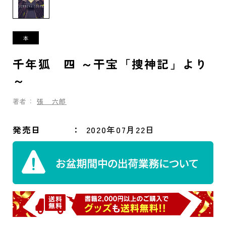
千年狐 四 ～干宝「捜神記」より
～
著者：
張 六郎
発売日
2020年07月22日