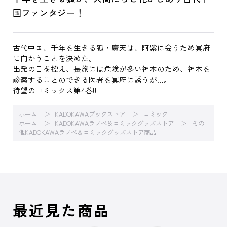
国ファンタジー！
古代中国、千年を生きる狐・廣天は、阿紫に会うため冥府
に向かうことを決めた。
出発の日を控え、長旅には危険が多い神木のため、神木を
診察することのできる医者を冥府に誘うが…。
待望のコミックス第4巻!!
ホーム
KADOKAWAブックストア
コミック
ホーム
KADOKAWAラノベ＆コミックグッズストア
その
他KADOKAWAラノベ＆コミックグッズストア商品
最近見た商品