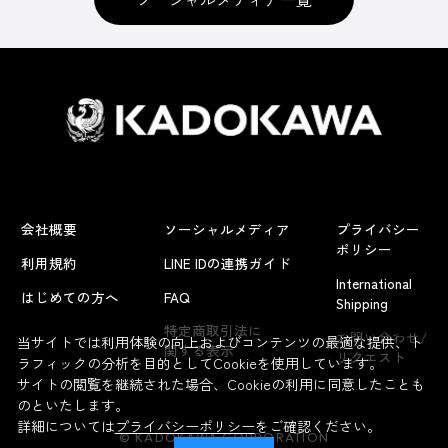
会社概要
ソーシャルメディア
プライバシー
ポリシー
利用規約
LINE IDの連携ガイド
International
はじめての方へ
FAQ
Shipping
よくあるお問い合わせ
特定商取引法に
お問い合わせ/
当サイトでは利用体験の向上およびコンテンツの最適な提供、ト
関する表示
リクエスト
ラフィックの分析を目的としてCookieを使用しています。
サイトの閲覧を継続された場合、Cookieの利用に同意したことも
のといたします。
詳細については
プライバシーポリシー
をご確認ください。
© KADOKAWA CORPORATION