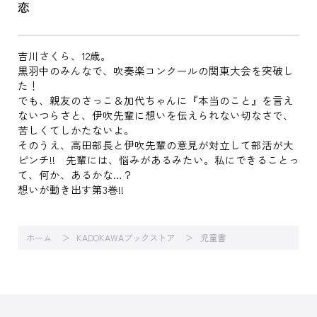
恋
吉川さくら、12歳。
黒羽中のみんなで、吹奏楽コンクールの関東大会を突破し
た！
でも、親友のさっこ＆加代ちゃんに『本当のこと』を言え
ないつらさと、伊吹先輩に想いを伝えられない切なさで、
苦しくてしかたないよ。
そのうえ、高田部長と伊吹先輩の意見が対立して部活が大
ピンチ!! 先輩には、悩みがあるみたい。私にできることっ
て、何か、あるかな…？
想いが動き出す第3巻!!
ホーム
KADOKAWAブックストア
児童書