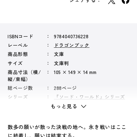
シェアする：
ISBNコード
9784040736228
レーベル
ドラゴンブック
商品形態
文庫
サイズ
文庫判
商品寸法（横/
105 × 149 × 14 mm
縦/束幅）
総ページ数
288ページ
シリーズ
『ソード・ワールド』シリーズ
もっと見る
数多の願いが散った決戦の地へ。永き戦いはここ
に終着し、願いは結実する。