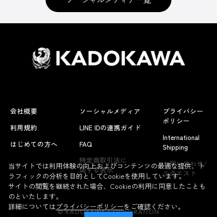
会社概要
ソーシャルメディア
プライバシー
ポリシー
利用規約
LINE IDの連携ガイド
International
はじめての方へ
FAQ
Shipping
よくあるお問い合わせ
特定商取引法に
お問い合わせ/
当サイトでは利用体験の向上およびコンテンツの最適な提供、ト
関する表示
リクエスト
ラフィックの分析を目的としてCookieを使用しています。
サイトの閲覧を継続された場合、Cookieの利用に同意したことも
のといたします。
詳細については
プライバシーポリシー
をご確認ください。
© KADOKAWA CORPORATION