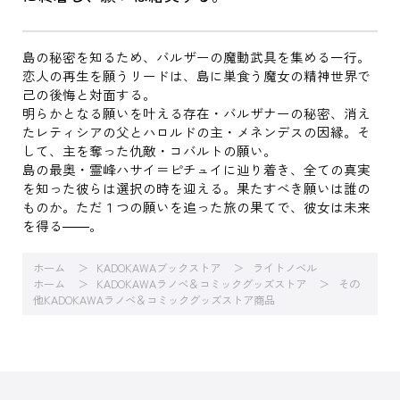
島の秘密を知るため、バルザーの魔動武具を集める一行。
恋人の再生を願うリードは、島に巣食う魔女の精神世界で
己の後悔と対面する。
明らかとなる願いを叶える存在・バルザナーの秘密、消え
たレティシアの父とハロルドの主・メネンデスの因縁。そ
して、主を奪った仇敵・コバルトの願い。
島の最奥・霊峰ハサイ＝ピチュイに辿り着き、全ての真実
を知った彼らは選択の時を迎える。果たすべき願いは誰の
ものか。ただ１つの願いを追った旅の果てで、彼女は未来
を得る――。
ホーム
KADOKAWAブックストア
ライトノベル
ホーム
KADOKAWAラノベ＆コミックグッズストア
その
他KADOKAWAラノベ＆コミックグッズストア商品