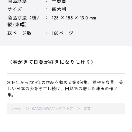
商品形態
一般書
サイズ
四六判
商品寸法（横/
128 × 188 × 13.0 mm
縦/束幅）
総ページ数
160ページ
〈春がきて日暮が好きになりにけり〉
2016年から2019年の作品を収める第8句集。穏やかな景、美
しい日本の姿を写生し続け、円熟味の増した珠玉の作品
集。
ホーム
KADOKAWAブックストア
文芸