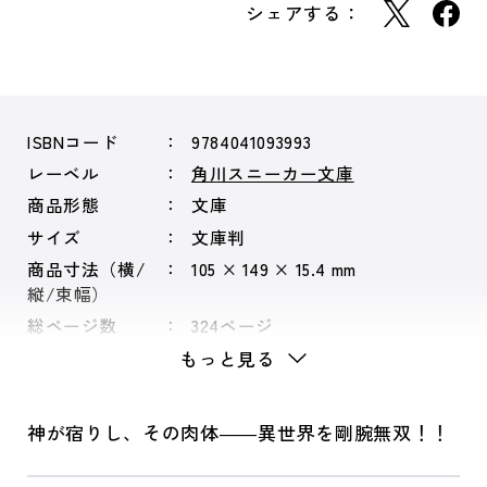
シェアする：
ISBNコード
9784041093993
レーベル
角川スニーカー文庫
商品形態
文庫
サイズ
文庫判
商品寸法（横/
105 × 149 × 15.4 mm
縦/束幅）
総ページ数
324ページ
もっと見る
神が宿りし、その肉体――異世界を剛腕無双！！