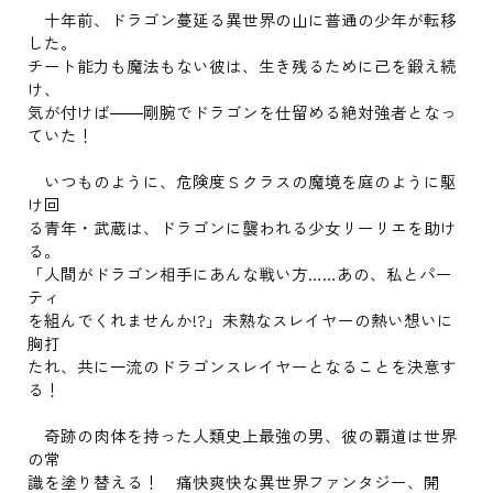
十年前、ドラゴン蔓延る異世界の山に普通の少年が転移
した。
チート能力も魔法もない彼は、生き残るために己を鍛え続
け、
気が付けば――剛腕でドラゴンを仕留める絶対強者となっ
ていた！
いつものように、危険度Ｓクラスの魔境を庭のように駆
け回
る青年・武蔵は、ドラゴンに襲われる少女リーリエを助け
る。
「人間がドラゴン相手にあんな戦い方……あの、私とパー
ティ
を組んでくれませんか!?」未熟なスレイヤーの熱い想いに
胸打
たれ、共に一流のドラゴンスレイヤーとなることを決意す
る！
奇跡の肉体を持った人類史上最強の男、彼の覇道は世界
の常
識を塗り替える！ 痛快爽快な異世界ファンタジー、開