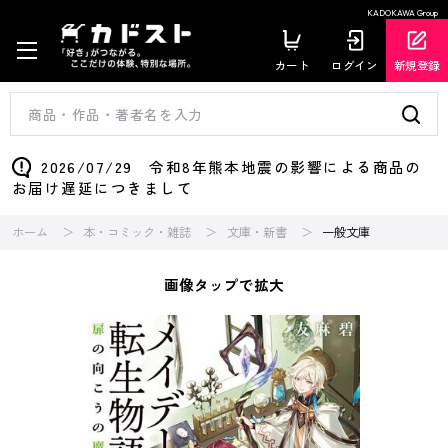
KADOKAWA Group
カート
ログイン
新規登録
2026/07/29 令和8年熊本地震の影響による商品の
お届け遅延につきまして
ホーム
本・コミック・雑誌
文庫・新書
一般文庫
画像タップで拡大