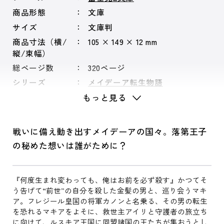
商品形態
文庫
サイズ
文庫判
商品寸法（横/
105 × 149 × 12 mm
縦/束幅）
総ページ数
320ページ
シリーズ
メイデーア転生物語
もっと見る
戦いに備え動き出すメイデーアの国々。落第王子
の秘めた想いは誰がために？
『何度生まれ変わっても、俺はお前を必ず殺す』かつてそ
う告げて“前世”の自分を殺した金髪の男と、巡り会うマキ
ア。フレジール皇国の将軍カノンと名乗る、その男の転生
を恐れるマキアをよそに、救世主アイリと守護者の旅立ち
に向けて、ルスキア王国に同盟諸国の王たちが集おうとし