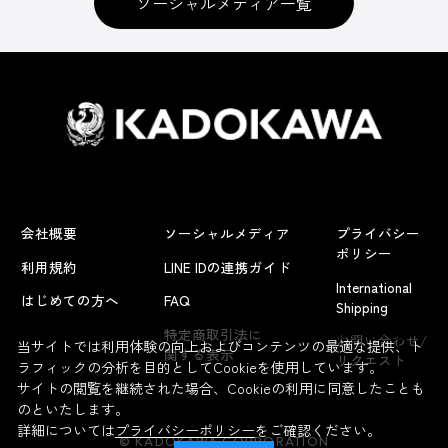
ソーシャルメディア一覧
会社概要
ソーシャルメディア
プライバシー
ポリシー
利用規約
LINE IDの連携ガイド
International
はじめての方へ
FAQ
Shipping
よくあるお問い合わせ
特定商取引法に
お問い合わせ/
当サイトでは利用体験の向上およびコンテンツの最適な提供、ト
関する表示
リクエスト
ラフィックの分析を目的としてCookieを使用しています。
サイトの閲覧を継続された場合、Cookieの利用に同意したことも
のといたします。
詳細については
プライバシーポリシー
をご確認ください。
© KADOKAWA CORPORATION