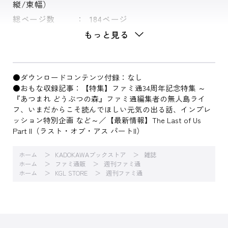
縦/束幅）
総ページ数
184ページ
もっと見る
●ダウンロードコンテンツ付録：なし
●おもな収録記事：【特集】ファミ通34周年記念特集 ～
『あつまれ どうぶつの森』ファミ通編集者の無人島ライ
フ、いまだからこそ読んでほしい元気の出る話、インプレ
ッション特別企画 など～／【最新情報】The Last of Us
Part II（ラスト・オブ・アス パートII）
ホーム
KADOKAWAブックストア
雑誌
ホーム
ファミ通販
週刊ファミ通
ホーム
KGL STORE
週刊ファミ通