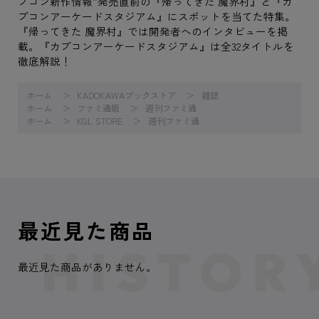
プコン新作情報”発売直前の『帰ってきた 魔界村』と『カ
プコンアーケードスタジアム』にスポットを当てた特集。
『帰ってきた 魔界村』では開発者へのインタビューを掲
載。『カプコンアーケードスタジアム』は全32タイトルを
徹底解説！
ホーム
KADOKAWAブックストア
雑誌
ホーム
ファミ通販
週刊ファミ通
ホーム
KGL STORE
週刊ファミ通
最近見た商品
最近見た商品がありません。