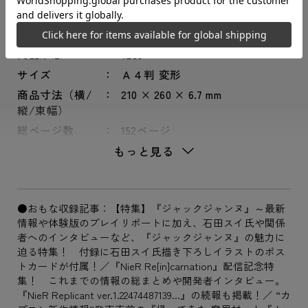
JANコード
4910218810314
レーベル
週刊ファミ通
商品形態
雑誌
サイズ
Ａ４判 変形
商品寸法（横/
210 × 260 × 6.7 mm
縦/束幅）
総ページ数
152ページ
もっと見る
●おもな収録記事：【特集】『ジャックジャンヌ』～最新
情報や体験版のプレイリポートに加え、石田スイ氏や関係
者へのインタビューなど、『ジャックジャンヌ』の魅力に
迫る特集！ 付録に石田スイ氏描き下ろしイラストのポス
トカードが付属！／『NieR Re[in]carnation』配信記念特
集！ これまでの情報の総まとめや開発者インタビュー。
『NieR Replicant ver.1.22474487139...』の続報も掲載！／ “カ