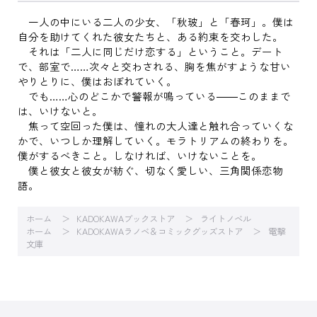
一人の中にいる二人の少女、「秋玻」と「春珂」。僕は
自分を助けてくれた彼女たちと、ある約束を交わした。
それは「二人に同じだけ恋する」ということ。デート
で、部室で……次々と交わされる、胸を焦がすような甘い
やりとりに、僕はおぼれていく。
でも……心のどこかで警報が鳴っている――このままで
は、いけないと。
焦って空回った僕は、憧れの大人達と触れ合っていくな
かで、いつしか理解していく。モラトリアムの終わりを。
僕がするべきこと。しなければ、いけないことを。
僕と彼女と彼女が紡ぐ、切なく愛しい、三角関係恋物
語。
ホーム
KADOKAWAブックストア
ライトノベル
ホーム
KADOKAWAラノベ＆コミックグッズストア
電撃
文庫