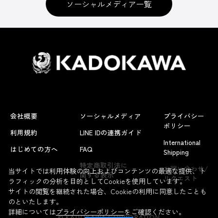
ソーシャルメディア一覧
会社概要
ソーシャルメディア
プライバシー
ポリシー
利用規約
LINE IDの連携ガイド
International
はじめての方へ
FAQ
Shipping
よくあるお問い合わせ
特定商取引法に
お問い合わせ/
当サイトでは利用体験の向上およびコンテンツの最適な提供、ト
関する表示
リクエスト
ラフィックの分析を目的としてCookieを使用しています。
サイトの閲覧を継続された場合、Cookieの利用に同意したことも
のといたします。
詳細については
プライバシーポリシー
をご確認ください。
© KADOKAWA CORPORATION