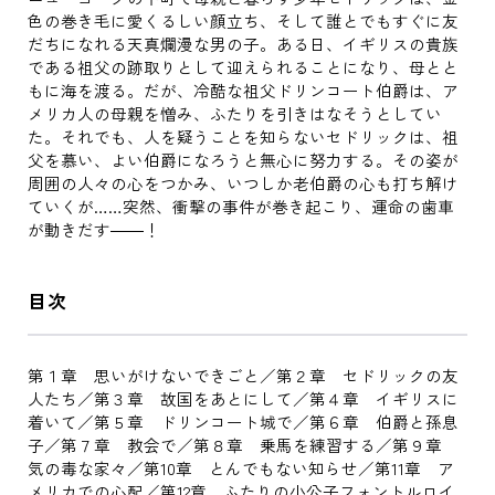
色の巻き毛に愛くるしい顔立ち、そして誰とでもすぐに友
だちになれる天真爛漫な男の子。ある日、イギリスの貴族
である祖父の跡取りとして迎えられることになり、母とと
もに海を渡る。だが、冷酷な祖父ドリンコート伯爵は、ア
メリカ人の母親を憎み、ふたりを引きはなそうとしてい
た。それでも、人を疑うことを知らないセドリックは、祖
父を慕い、よい伯爵になろうと無心に努力する。その姿が
周囲の人々の心をつかみ、いつしか老伯爵の心も打ち解け
ていくが……突然、衝撃の事件が巻き起こり、運命の歯車
が動きだす――！
目次
第１章 思いがけないできごと／第２章 セドリックの友
人たち／第３章 故国をあとにして／第４章 イギリスに
着いて／第５章 ドリンコート城で／第６章 伯爵と孫息
子／第７章 教会で／第８章 乗馬を練習する／第９章
気の毒な家々／第10章 とんでもない知らせ／第11章 ア
メリカでの心配／第12章 ふたりの小公子フォントルロイ