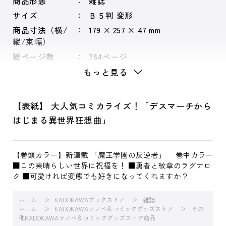
商品形態
雑誌
サイズ
Ｂ５判 変形
商品寸法（横/
179 × 257 × 47 mm
縦/束幅）
総ページ数
764ページ
もっと見る
【表紙】 大人気コミカライズ！「デスマーチから
はじまる異世界狂想曲」
【巻頭カラー】新連載 「魔王学園の反逆者」 巻中カラー
■この素晴らしい世界に祝福を！ ■勇者と紋章のラグナロ
ク ■可愛ければ変態でも好きになってくれますか？
ホーム
KADOKAWAブックストア
雑誌
ホーム
KADOKAWAラノベ＆コミックグッズストア
その
他KADOKAWAラノベ＆コミックグッズストア商品