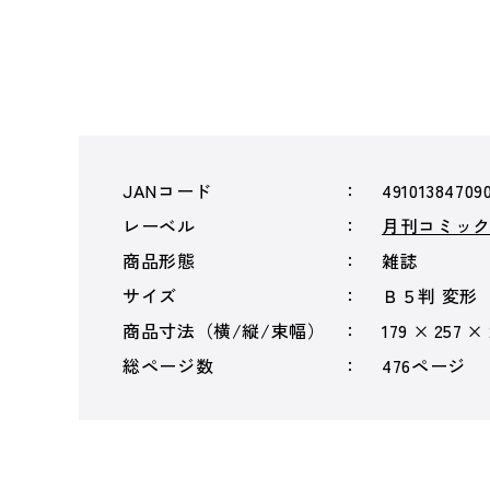
JANコード
49101384709
レーベル
月刊コミッ
商品形態
雑誌
サイズ
Ｂ５判 変形
商品寸法（横/縦/束幅）
179 × 257 ×
総ページ数
476ページ