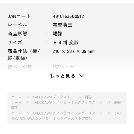
JANコード
4910163680512
レーベル
電撃萌王
商品形態
雑誌
サイズ
Ａ４判 変形
商品寸法（横/
210 × 287 × 35 mm
縦/束幅）
総ページ数
132ページ
もっと見る
ホーム
KADOKAWAブックストア
雑誌
ホーム
KADOKAWAラノベ＆コミックグッズストア
電撃
萌王
ホーム
KADOKAWAラノベ＆コミックグッズストア
その
他KADOKAWAラノベ＆コミックグッズストア商品