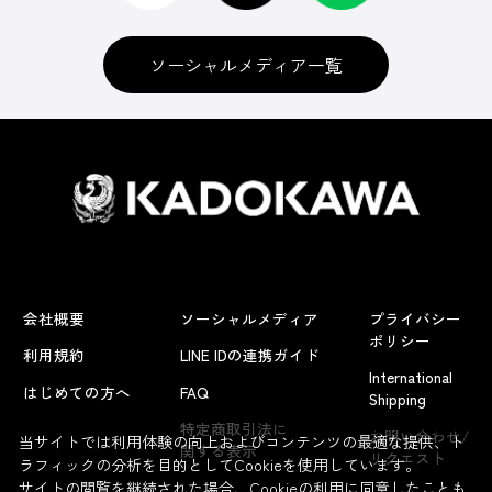
ソーシャルメディア一覧
会社概要
ソーシャルメディア
プライバシー
ポリシー
利用規約
LINE IDの連携ガイド
International
はじめての方へ
FAQ
Shipping
よくあるお問い合わせ
特定商取引法に
お問い合わせ/
当サイトでは利用体験の向上およびコンテンツの最適な提供、ト
関する表示
リクエスト
ラフィックの分析を目的としてCookieを使用しています。
サイトの閲覧を継続された場合、Cookieの利用に同意したことも