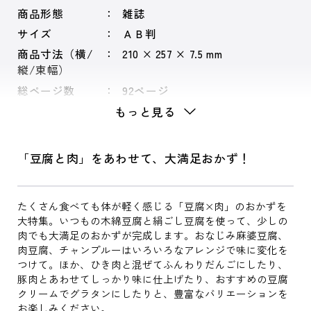
商品形態
雑誌
サイズ
ＡＢ判
商品寸法（横/
210 × 257 × 7.5 mm
縦/束幅）
総ページ数
92ページ
もっと見る
「豆腐と肉」をあわせて、大満足おかず！
たくさん食べても体が軽く感じる「豆腐×肉」のおかずを
大特集。いつもの木綿豆腐と絹ごし豆腐を使って、少しの
肉でも大満足のおかずが完成します。おなじみ麻婆豆腐、
肉豆腐、チャンプルーはいろいろなアレンジで味に変化を
つけて。ほか、ひき肉と混ぜてふんわりだんごにしたり、
豚肉とあわせてしっかり味に仕上げたり、おすすめの豆腐
クリームでグラタンにしたりと、豊富なバリエーションを
お楽しみください。