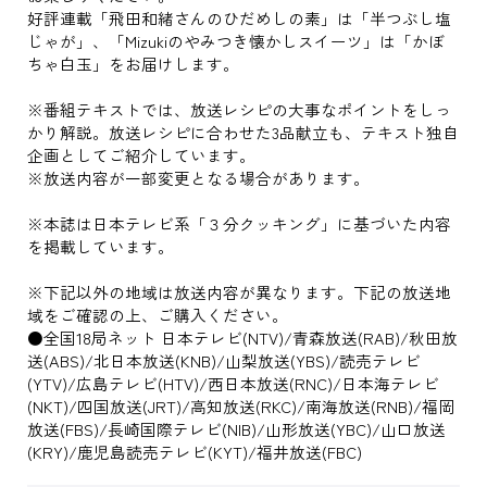
好評連載「飛田和緒さんのひだめしの素」は「半つぶし塩
じゃが」、「Mizukiのやみつき懐かしスイーツ」は「かぼ
ちゃ白玉」をお届けします。
※番組テキストでは、放送レシピの大事なポイントをしっ
かり解説。放送レシピに合わせた3品献立も、テキスト独自
企画としてご紹介しています。
※放送内容が一部変更となる場合があります。
※本誌は日本テレビ系「３分クッキング」に基づいた内容
を掲載しています。
※下記以外の地域は放送内容が異なります。下記の放送地
域をご確認の上、ご購入ください。
●全国18局ネット 日本テレビ(NTV)/青森放送(RAB)/秋田放
送(ABS)/北日本放送(KNB)/山梨放送(YBS)/読売テレビ
(YTV)/広島テレビ(HTV)/西日本放送(RNC)/日本海テレビ
(NKT)/四国放送(JRT)/高知放送(RKC)/南海放送(RNB)/福岡
放送(FBS)/長崎国際テレビ(NIB)/山形放送(YBC)/山口放送
(KRY)/鹿児島読売テレビ(KYT)/福井放送(FBC)