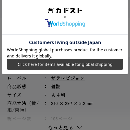
シェアする：
JANコード
4910220940405
レーベル
ザテレビジョン
商品形態
雑誌
サイズ
Ａ４判
商品寸法（横/
210 × 297 × 3.2 mm
縦/束幅）
総ページ数
108ページ
もっと見る