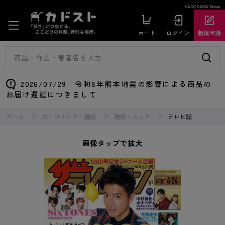
KADOKAWA Group
カート
ログイン
新規登録
2026/07/29 令和8年熊本地震の影響による商品の
お届け遅延につきまして
ホーム
本・コミック・雑誌
雑誌・ムック
テレビ誌
画像タップで拡大