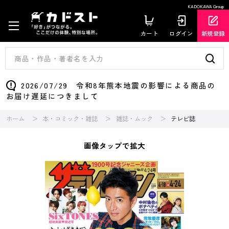
KADOKAWA Group
カート
ログイン
新規登録
2026/07/29 令和8年熊本地震の影響による商品の
お届け遅延につきまして
ホーム
本・コミック・雑誌
雑誌・ムック
テレビ誌
画像タップで拡大