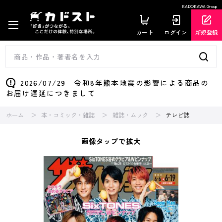
KADOKAWA Group
カート
ログイン
新規登録
2026/07/29 令和8年熊本地震の影響による商品の
お届け遅延につきまして
ホーム
本・コミック・雑誌
雑誌・ムック
テレビ誌
画像タップで拡大