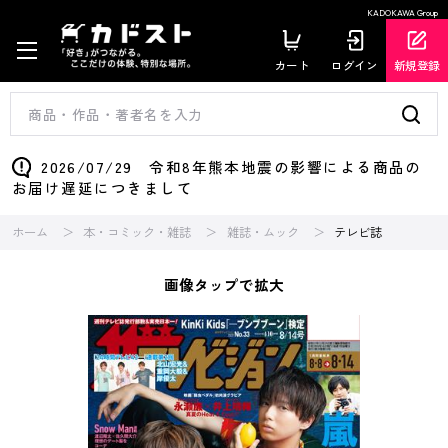
KADOKAWA Group
カート
ログイン
新規登録
2026/07/29 令和8年熊本地震の影響による商品の
お届け遅延につきまして
ホーム
本・コミック・雑誌
雑誌・ムック
テレビ誌
画像タップで拡大