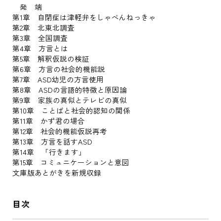
発 端
第1章 自閉症は津軽弁をしゃべんねっきゃ
第2章 北東北調査
第3章 全国調査
第4章 方言とは
第5章 解釈仮説の検証
第6章 方言の社会的機能説
第7章 ASD幼児の方言使用
第8章 ASDの言語的特徴と原因論
第9章 家族の真似とテレビの真似
第10章 ことばと社会的認知の関係
第11章 かず君の場合
第12章 社会的機能仮説再考
第13章 方言を話すASD
第14章 「行きます」
第15章 コミュニケーションと意図
文庫版あとがきを新規収録
目次