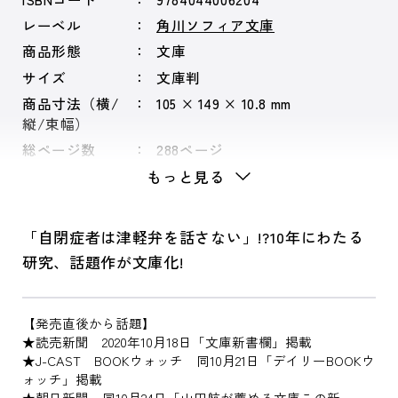
レーベル
角川ソフィア文庫
商品形態
文庫
サイズ
文庫判
商品寸法（横/
105 × 149 × 10.8 mm
縦/束幅）
総ページ数
288ページ
もっと見る
「自閉症者は津軽弁を話さない」!?10年にわたる
研究、話題作が文庫化!
【発売直後から話題】
★読売新聞 2020年10月18日「文庫新書欄」掲載
★J-CAST BOOKウォッチ 同10月21日「デイリーBOOKウ
ォッチ」掲載
★朝日新聞 同10月24日「山田航が薦める文庫この新