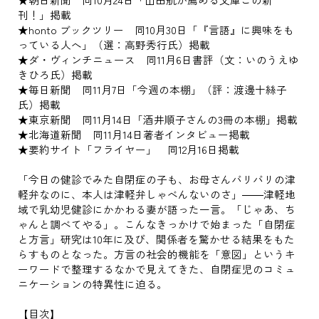
刊！」掲載
★honto ブックツリー 同10月30日「『言語』に興味をも
っている人へ」（選：高野秀行氏）掲載
★ダ・ヴィンチニュース 同11月6日書評（文：いのうえゆ
きひろ氏）掲載
★毎日新聞 同11月7日「今週の本棚」（評：渡邊十絲子
氏）掲載
★東京新聞 同11月14日「酒井順子さんの3冊の本棚」掲載
★北海道新聞 同11月14日著者インタビュー掲載
★要約サイト「フライヤー」 同12月16日掲載
「今日の健診でみた自閉症の子も、お母さんバリバリの津
軽弁なのに、本人は津軽弁しゃべんないのさ」――津軽地
域で乳幼児健診にかかわる妻が語った一言。「じゃあ、ち
ゃんと調べてやる」。こんなきっかけで始まった「自閉症
と方言」研究は10年に及び、関係者を驚かせる結果をもた
らすものとなった。方言の社会的機能を「意図」というキ
ーワードで整理するなかで見えてきた、自閉症児のコミュ
ニケーションの特異性に迫る。
【目次】