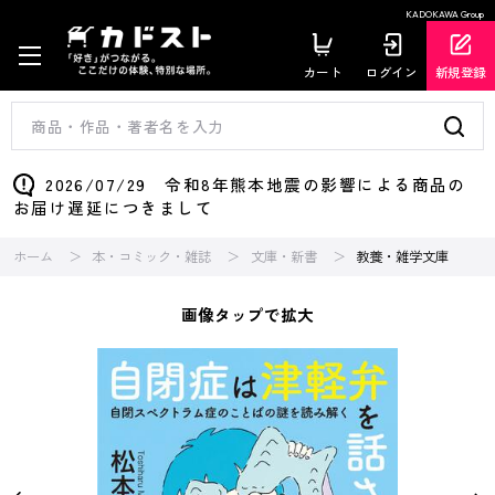
KADOKAWA Group
カート
ログイン
新規登録
2026/07/29 令和8年熊本地震の影響による商品の
お届け遅延につきまして
ホーム
本・コミック・雑誌
文庫・新書
教養・雑学文庫
画像タップで拡大