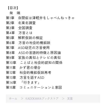
【目次】
発 端
第1章 自閉症は津軽弁をしゃべんねっきゃ
第2章 北東北調査
第3章 全国調査
第4章 方言とは
第5章 解釈仮説の検証
第6章 方言の社会的機能説
第7章 ASD幼児の方言使用
第8章 ASDの言語的特徴と原因論
第9章 家族の真似とテレビの真似
第10章 ことばと社会的認知の関係
第11章 かず君の場合
第12章 社会的機能仮説再考
第13章 方言を話すASD
第14章 「行きます」
第15章 コミュニケーションと意図
ホーム
KADOKAWAブックストア
文芸