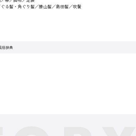
羽／帯／脚布／足袋
／ぐる髷・角ぐり髷／勝山髷／島田髷／吹鬢
風俗辞典