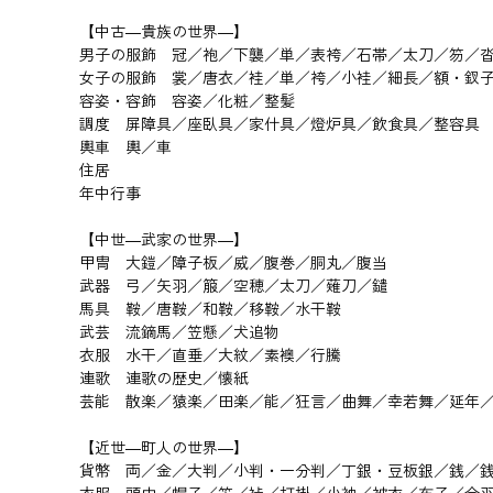
【中古―貴族の世界―】
男子の服飾 冠／袍／下襲／単／表袴／石帯／太刀／笏／
女子の服飾 裳／唐衣／袿／単／袴／小袿／細長／額・釵
容姿・容飾 容姿／化粧／整髪
調度 屏障具／座臥具／家什具／燈炉具／飲食具／整容具
輿車 輿／車
住居
年中行事
【中世―武家の世界―】
甲冑 大鎧／障子板／威／腹巻／胴丸／腹当
武器 弓／矢羽／箙／空穂／太刀／薙刀／鑓
馬具 鞍／唐鞍／和鞍／移鞍／水干鞍
武芸 流鏑馬／笠懸／犬追物
衣服 水干／直垂／大紋／素襖／行騰
連歌 連歌の歴史／懐紙
芸能 散楽／猿楽／田楽／能／狂言／曲舞／幸若舞／延年
【近世―町人の世界―】
貨幣 両／金／大判／小判・一分判／丁銀・豆板銀／銭／