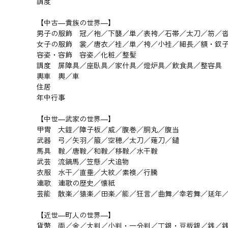
調度
【中古―貴族の世界―】
男子の服飾 冠／袍／下襲／単／表袴／石帯／太刀／笏／
女子の服飾 裳／唐衣／袿／単／袴／小袿／細長／額・釵
容姿・容飾 容姿／化粧／整髪
調度 屏障具／座臥具／家什具／燈炉具／飲食具／整容具
輿車 輿／車
住居
年中行事
【中世―武家の世界―】
甲冑 大鎧／障子板／威／腹巻／胴丸／腹当
武器 弓／矢羽／箙／空穂／太刀／薙刀／鑓
馬具 鞍／唐鞍／和鞍／移鞍／水干鞍
武芸 流鏑馬／笠懸／犬追物
衣服 水干／直垂／大紋／素襖／行騰
連歌 連歌の歴史／懐紙
芸能 散楽／猿楽／田楽／能／狂言／曲舞／幸若舞／延年
【近世―町人の世界―】
貨幣 両／金／大判／小判・一分判／丁銀・豆板銀／銭／