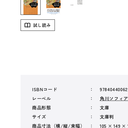
試し読み
ISBNコード
97840440062
レーベル
角川ソフィ
商品形態
文庫
サイズ
文庫判
商品寸法（横/縦/束幅）
105 × 149 ×