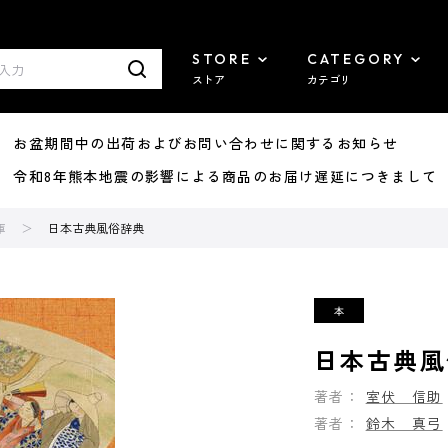
STORE
CATEGORY
ストア
カテゴリ
8/07 お盆期間中の出荷およびお問い合わせに関するお知らせ
7/29 令和8年熊本地震の影響による商品のお届け遅延につきまして
庫
日本古典風俗辞典
日本古典風
著者：
室伏 信助
著者：
鈴木 真弓