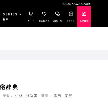
KADOKAWA Group
SERIES
作品
カート
お気に入り
SNS一覧
ログイン
新規登録
俗辞典
著者：
小林 祥次郎
著者：
武田 友宏