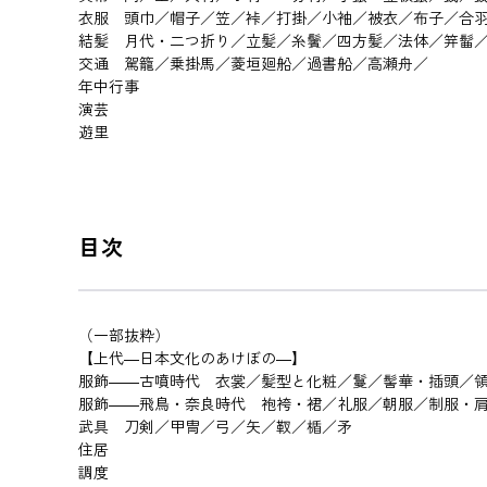
衣服 頭巾／帽子／笠／裃／打掛／小袖／被衣／布子／合
結髪 月代・二つ折り／立髪／糸鬢／四方髪／法体／笄髷
交通 駕籠／乗掛馬／菱垣廻船／過書船／高瀬舟／
年中行事
演芸
遊里
目次
（一部抜粋）
【上代―日本文化のあけぼの―】
服飾――古噴時代 衣裳／髪型と化粧／鬘／髻華・插頭／
服飾――飛鳥・奈良時代 袍袴・裙／礼服／朝服／制服・
武具 刀剣／甲冑／弓／矢／靫／楯／矛
住居
調度