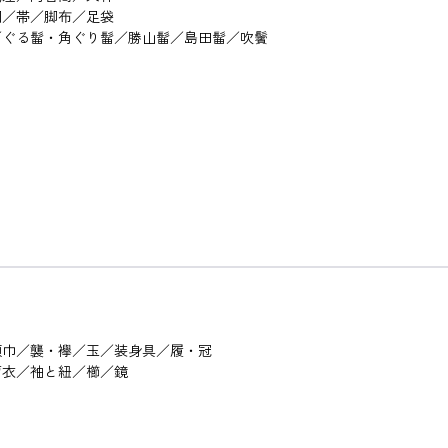
羽／帯／脚布／足袋
／ぐる髷・角ぐり髷／勝山髷／島田髷／吹鬢
領巾／襲・襷／玉／装身具／履・冠
肩衣／袖と紐／櫛／鏡