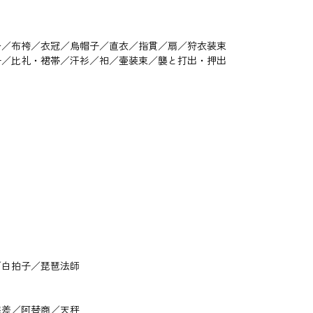
沓／布袴／衣冠／烏帽子／直衣／指貫／扇／狩衣装束
子／比礼・裙帯／汗衫／衵／壷装束／襲と打出・押出
／白拍子／琵琶法師
銭差／阿替商／天秤