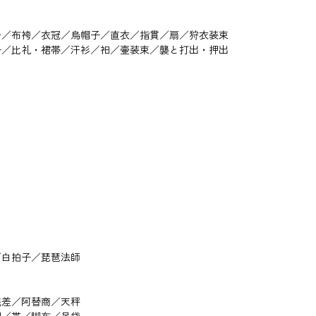
沓／布袴／衣冠／烏帽子／直衣／指貫／扇／狩衣装束
子／比礼・裙帯／汗衫／衵／壷装束／襲と打出・押出
／白拍子／琵琶法師
銭差／阿替商／天秤