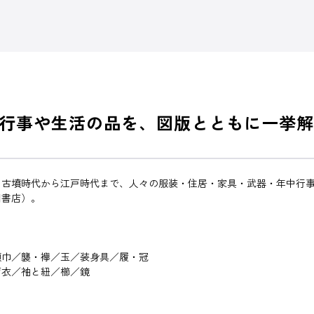
行事や生活の品を、図版とともに一挙解
 古墳時代から江戸時代まで、人々の服装・住居・家具・武器・年中行
川書店）。
領巾／襲・襷／玉／装身具／履・冠
肩衣／袖と紐／櫛／鏡