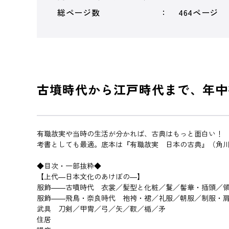
総ページ数
464ページ
古墳時代から江戸時代まで、年中
有職故実や当時の生活が分かれば、古典はもっと面白い！
考書としても最適。底本は『有職故実 日本の古典』（角
◆目次・一部抜粋◆
【上代―日本文化のあけぼの―】
服飾――古噴時代 衣裳／髪型と化粧／鬘／髻華・插頭／
服飾――飛鳥・奈良時代 袍袴・裙／礼服／朝服／制服・
武具 刀剣／甲冑／弓／矢／靫／楯／矛
住居